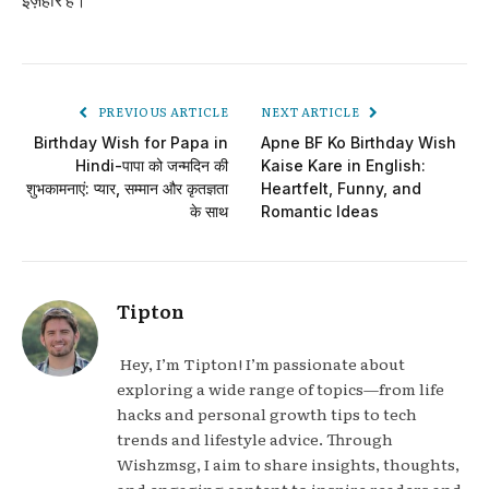
PREVIOUS ARTICLE
NEXT ARTICLE
Birthday Wish for Papa in
Apne BF Ko Birthday Wish
Hindi-पापा को जन्मदिन की
Kaise Kare in English:
शुभकामनाएं: प्यार, सम्मान और कृतज्ञता
Heartfelt, Funny, and
के साथ
Romantic Ideas
Tipton
Hey, I’m Tipton! I’m passionate about
exploring a wide range of topics—from life
hacks and personal growth tips to tech
trends and lifestyle advice. Through
Wishzmsg, I aim to share insights, thoughts,
and engaging content to inspire readers and