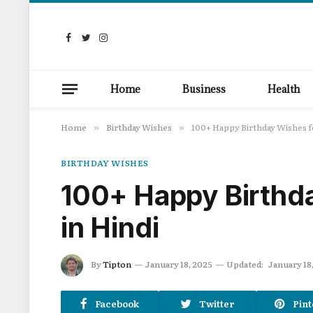
Facebook
Twitter
Instagram
Home
Business
Health
Home
Birthday Wishes
100+ Happy Birthday Wishes fo
»
»
BIRTHDAY WISHES
100+ Happy Birthda
in Hindi
By
Tipton
January 18, 2025
Updated:
January 18
Facebook
Twitter
Pint