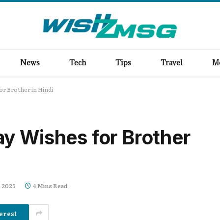
News
Tech
Tips
Travel
M
r Brother in Hindi
y Wishes for Brother
, 2025
4 Mins Read
erest